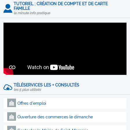
TUTORIEL : CRÉATION DE COMPTE ET DE CARTE
FAMILLE
la minute info pratique
TÉLÉSERVICES LES + CONSULTÉS
les 5 plus utilisés
Offres d'emploi
Ouverture des commerces le dimanche