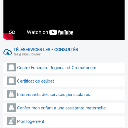
TÉLÉSERVICES LES + CONSULTÉS
les 5 plus utilisés
Centre Funéraire Régional et Crématorium
Certificat de célibat
Intervenants des services périscolaires
Confier mon enfant à une assistante maternelle
Mon logement