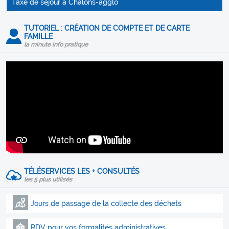
Taxe de séjour à Châlons-agglo
TUTORIEL : CRÉATION DE COMPTE ET DE CARTE
FAMILLE
la minute info pratique
TÉLÉSERVICES LES + CONSULTÉS
les 5 plus utilisés
Jours de passage de la collecte des déchets
RDV pour vos formalités administratives