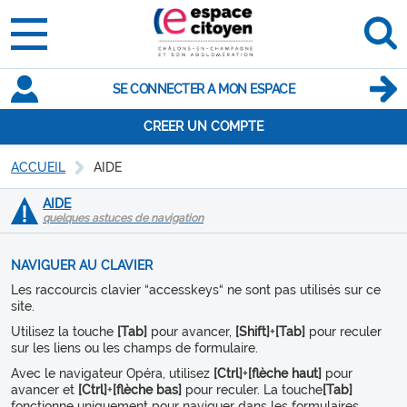
SE CONNECTER A MON ESPACE
CREER UN COMPTE
ACCUEIL
AIDE
AIDE
quelques astuces de navigation
NAVIGUER AU CLAVIER
Les raccourcis clavier “accesskeys“ ne sont pas utilisés sur ce
site.
Utilisez la touche
[Tab]
pour avancer,
[Shift]
+
[Tab]
pour reculer
sur les liens ou les champs de formulaire.
Avec le navigateur Opéra, utilisez
[Ctrl]
+
[flèche haut]
pour
avancer et
[Ctrl]
+
[flèche bas]
pour reculer. La touche
[Tab]
fonctionne uniquement pour naviguer dans les formulaires.