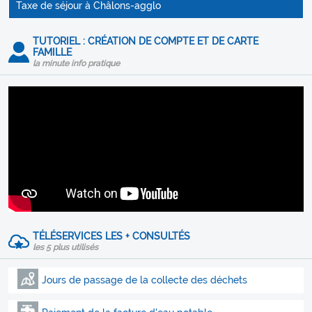
Taxe de séjour à Châlons-agglo
TUTORIEL : CRÉATION DE COMPTE ET DE CARTE
FAMILLE
la minute info pratique
TÉLÉSERVICES LES + CONSULTÉS
les 5 plus utilisés
Jours de passage de la collecte des déchets