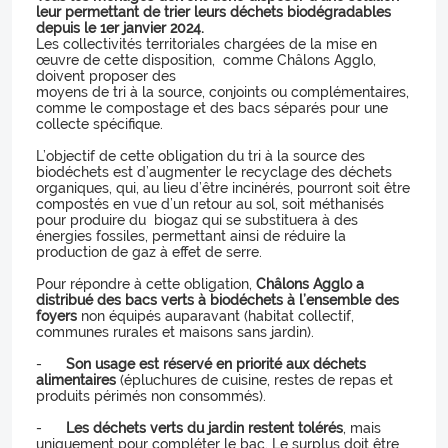
leur permettant de trier leurs déchets biodégradables
depuis le 1er janvier 2024.
Les collectivités territoriales chargées de la mise en
œuvre de cette disposition, comme Châlons Agglo,
doivent proposer des
moyens de tri à la source, conjoints ou complémentaires,
comme le compostage et des bacs séparés pour une
collecte spécifique.
L’objectif de cette obligation du tri à la source des
biodéchets est d’augmenter le recyclage des déchets
organiques, qui, au lieu d’être incinérés, pourront soit être
compostés en vue d’un retour au sol, soit méthanisés
pour produire du biogaz qui se substituera à des
énergies fossiles, permettant ainsi de réduire la
production de gaz à effet de serre.
Pour répondre à cette obligation,
Châlons Agglo a
distribué des bacs verts à biodéchets à l’ensemble des
foyers
non équipés auparavant (habitat collectif,
communes rurales et maisons sans jardin).
-
Son usage est réservé en priorité aux déchets
alimentaires
(épluchures de cuisine, restes de repas et
produits périmés non consommés).
-
Les déchets verts du jardin restent tolérés
, mais
uniquement pour compléter le bac. Le surplus doit être