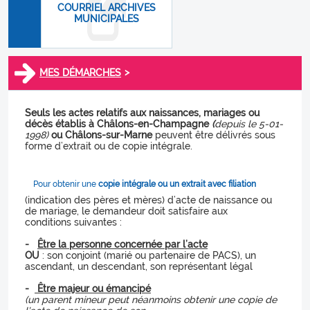
COURRIEL ARCHIVES
MUNICIPALES
>
MES DÉMARCHES
Seuls les actes relatifs aux naissances, mariages ou
décès établis à Châlons-en-Champagne
(
depuis le 5-01-
1998)
ou Châlons-sur-Marne
peuvent être délivrés sous
forme d’extrait ou de copie intégrale.
Pour obtenir une
copie intégrale ou un extrait avec filiation
(indication des pères et mères) d’acte de naissance ou
de mariage, le demandeur doit satisfaire aux
conditions suivantes :
-
Être la personne concernée par l’acte
OU
: son conjoint (marié ou partenaire de PACS), un
ascendant, un descendant, son représentant légal
-
Être majeur ou émancipé
(un parent mineur peut néanmoins obtenir une copie de