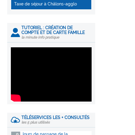
Taxe de séjour à Châlons-agglo
TUTORIEL : CRÉATION DE
COMPTE ET DE CARTE FAMILLE
la minute info pratique
TÉLÉSERVICES LES + CONSULTÉS
les 5 plus utilisés
Jours de passage de la