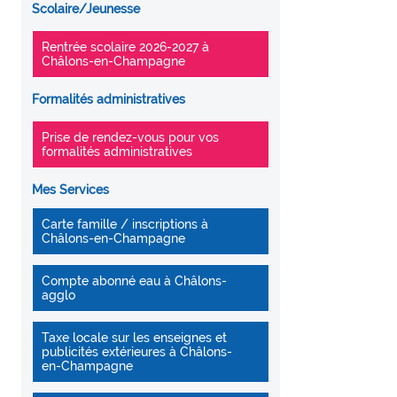
Scolaire/Jeunesse
Rentrée scolaire 2026-2027 à
Châlons-en-Champagne
Formalités administratives
Prise de rendez-vous pour vos
formalités administratives
Mes Services
Carte famille / inscriptions à
Châlons-en-Champagne
Compte abonné eau à Châlons-
agglo
Taxe locale sur les enseignes et
publicités extérieures à Châlons-
en-Champagne