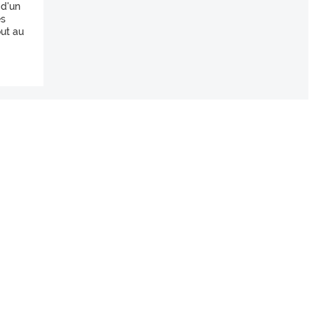
 d'un
es
out au