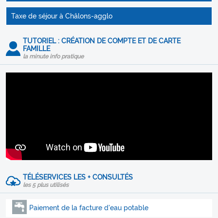
Taxe de séjour à Châlons-agglo
TUTORIEL : CRÉATION DE COMPTE ET DE CARTE
FAMILLE
la minute info pratique
TÉLÉSERVICES LES + CONSULTÉS
les 5 plus utilisés
Paiement de la facture d'eau potable