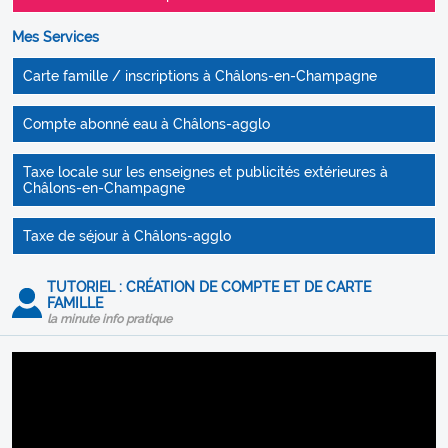
Mes Services
Carte famille / inscriptions à Châlons-en-Champagne
Compte abonné eau à Châlons-agglo
Taxe locale sur les enseignes et publicités extérieures à
Châlons-en-Champagne
Taxe de séjour à Châlons-agglo
TUTORIEL : CRÉATION DE COMPTE ET DE CARTE
FAMILLE
la minute info pratique