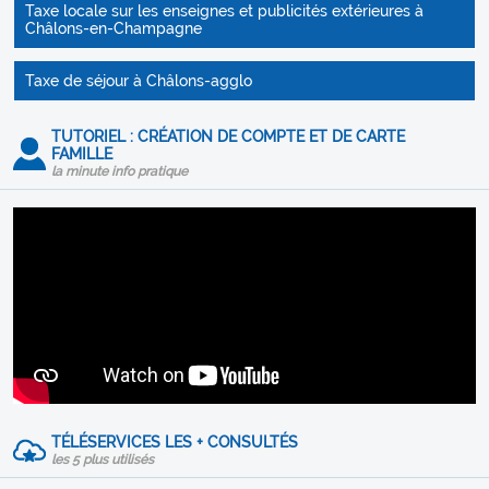
Taxe locale sur les enseignes et publicités extérieures à
Châlons-en-Champagne
Taxe de séjour à Châlons-agglo
TUTORIEL : CRÉATION DE COMPTE ET DE CARTE
FAMILLE
la minute info pratique
TÉLÉSERVICES LES + CONSULTÉS
les 5 plus utilisés