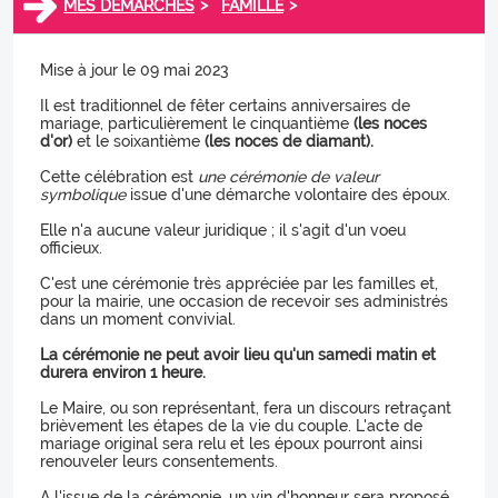
>
>
MES DÉMARCHES
FAMILLE
Mise à jour le 09 mai 2023
Il est traditionnel de fêter certains anniversaires de
mariage, particulièrement le cinquantième
(les noces
d'or)
et le soixantième
(les noces de diamant).
Cette célébration est
une cérémonie de valeur
symbolique
issue d'une démarche volontaire des époux.
Elle n'a aucune valeur juridique ; il s'agit d'un voeu
officieux.
C'est une cérémonie très appréciée par les familles et,
pour la mairie, une occasion de recevoir ses administrés
dans un moment convivial.
La cérémonie ne peut avoir lieu qu'un samedi matin et
durera environ 1 heure.
Le Maire, ou son représentant, fera un discours retraçant
brièvement les étapes de la vie du couple. L'acte de
mariage original sera relu et les époux pourront ainsi
renouveler leurs consentements.
A l'issue de la cérémonie, un vin d'honneur sera proposé