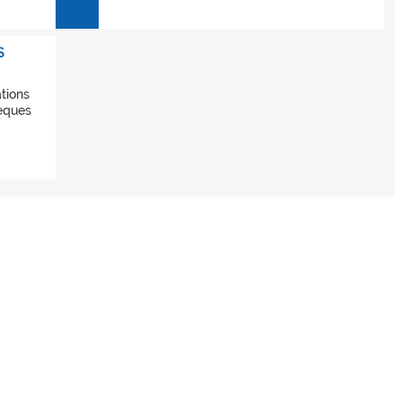
S
tions
hèques