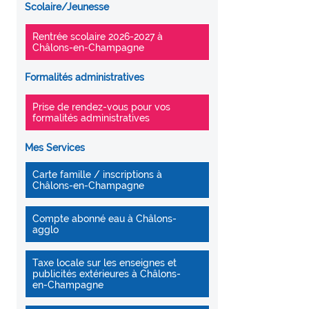
Scolaire/Jeunesse
Rentrée scolaire 2026-2027 à
Châlons-en-Champagne
Formalités administratives
Prise de rendez-vous pour vos
formalités administratives
Mes Services
Carte famille / inscriptions à
Châlons-en-Champagne
Compte abonné eau à Châlons-
agglo
Taxe locale sur les enseignes et
publicités extérieures à Châlons-
en-Champagne