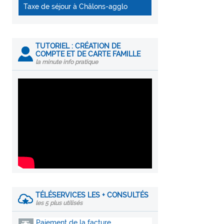
Taxe de séjour à Châlons-agglo
TUTORIEL : CRÉATION DE
COMPTE ET DE CARTE FAMILLE
la minute info pratique
TÉLÉSERVICES LES + CONSULTÉS
les 5 plus utilisés
Paiement de la facture