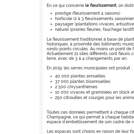
En ce qui concerne
le fleurissement
, on dist
prestige (fleurissement 4 saisons)
horticole (2 à 3 fleurissements saisonnier
paysager (plantations vivaces, arbustive
naturel (prairies fleuries, fauchage tardif
Le fleurissement traditionnel à base de plan
historiques, à proximité des bâtiments munici
ronds-points circulés. Au moins un point de f
Actuellement 21 sites différents sont fleuris
terre, avec de 3 à 4 changements par an.
En 2019, les serres municipales ont produit :
40 000 plantes annuelles
37 000 plantes bisannuelles
2 500 chrysanthèmes
10 000 vivaces et graminées en stock e
250 citrouilles et courges pour les anim
Toutes ces données permettent à chaque citoy
Champagne, ce qui permet à chaque habitant 
espace d’embellissement de son cadre de v
Les espaces sont choisis en raison de leur fo