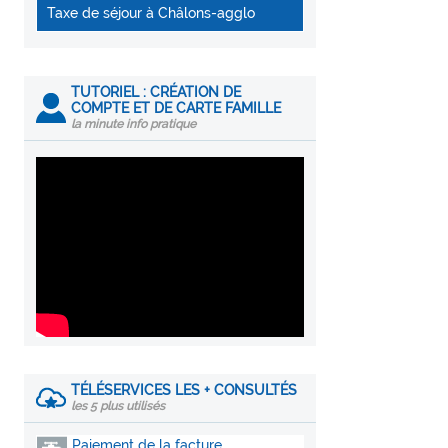
Taxe de séjour à Châlons-agglo
TUTORIEL : CRÉATION DE
COMPTE ET DE CARTE FAMILLE
la minute info pratique
TÉLÉSERVICES LES + CONSULTÉS
les 5 plus utilisés
Paiement de la facture