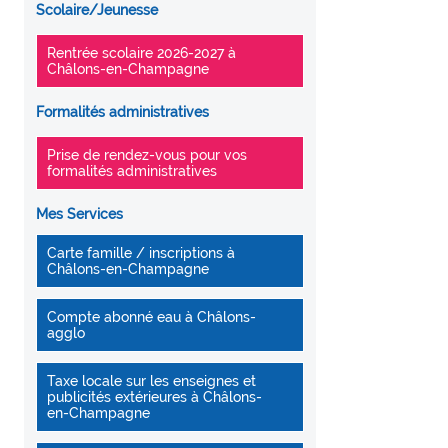
Scolaire/Jeunesse
Rentrée scolaire 2026-2027 à
Châlons-en-Champagne
Formalités administratives
Prise de rendez-vous pour vos
formalités administratives
Mes Services
Carte famille / inscriptions à
Châlons-en-Champagne
Compte abonné eau à Châlons-
agglo
Taxe locale sur les enseignes et
publicités extérieures à Châlons-
en-Champagne