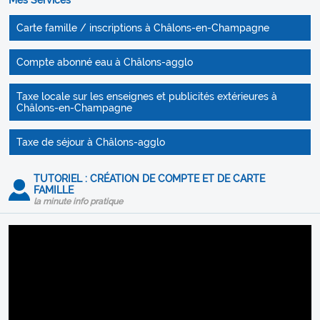
Mes Services
Carte famille / inscriptions à Châlons-en-Champagne
Compte abonné eau à Châlons-agglo
Taxe locale sur les enseignes et publicités extérieures à
Châlons-en-Champagne
Taxe de séjour à Châlons-agglo
TUTORIEL : CRÉATION DE COMPTE ET DE CARTE
FAMILLE
la minute info pratique