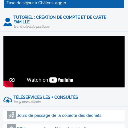
Taxe de séjour à Châlons-agglo
TUTORIEL : CRÉATION DE COMPTE ET DE CARTE
FAMILLE
la minute info pratique
TÉLÉSERVICES LES + CONSULTÉS
les 5 plus utilisés
Jours de passage de la collecte des déchets