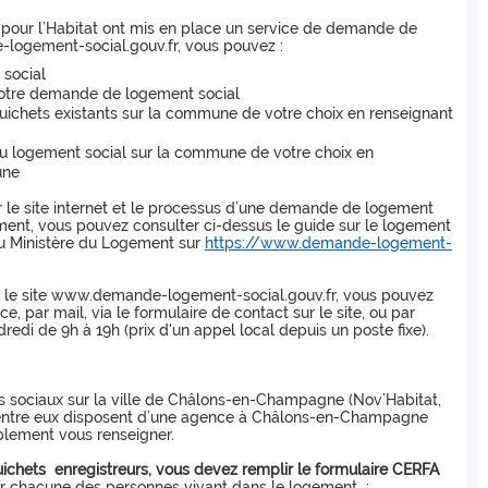
 pour l’Habitat ont mis en place un service de demande de
logement-social.gouv.fr, vous pouvez :
 social
 votre demande de logement social
guichets existants sur la commune de votre choix en renseignant
 du logement social sur la commune de votre choix en
une
r le site internet et le processus d’une demande de logement
ment, vous pouvez consulter ci-dessus le guide sur le logement
du Ministère du Logement sur
https://www.demande-logement-
r le site www.demande-logement-social.gouv.fr, vous pouvez
e, par mail, via le formulaire de contact sur le site, ou par
edi de 9h à 19h (prix d'un appel local depuis un poste fixe).
s sociaux sur la ville de Châlons-en-Champagne (Nov’Habitat,
 d’entre eux disposent d’une agence à Châlons-en-Champagne
plement vous renseigner.
ichets enregistreurs, vous devez remplir le formulaire CERFA
 chacune des personnes vivant dans le logement :