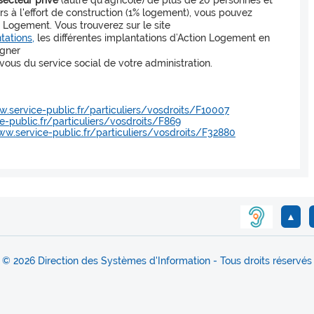
secteur privé
(autre qu'agricole) de plus de 20 personnes et
rs à l'effort de construction (1% logement), vous pouvez
Logement. Vous trouverez sur le site
tations,
les différentes implantations d’Action Logement en
igner
vous du service social de votre administration.
.service-public.fr/particuliers/vosdroits/F10007
-public.fr/particuliers/vosdroits/F869
ww.service-public.fr/particuliers/vosdroits/F32880
▲
© 2026 Direction des Systèmes d'Information - Tous droits réservés