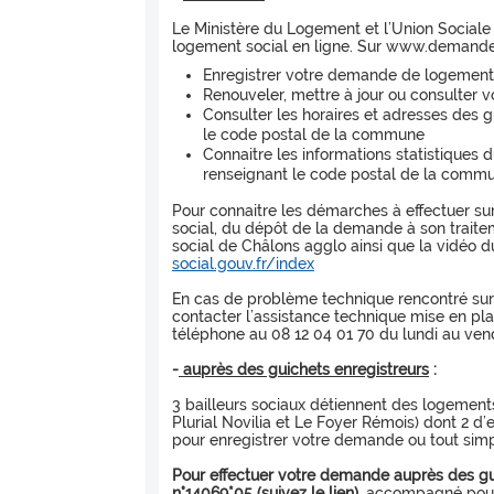
Le Ministère du Logement et l’Union Sociale
logement social en ligne. Sur www.demande-
Enregistrer votre demande de logement
Renouveler, mettre à jour ou consulter
Consulter les horaires et adresses des 
le code postal de la commune
Connaitre les informations statistiques
renseignant le code postal de la comm
Pour connaitre les démarches à effectuer su
social, du dépôt de la demande à son traite
social de Châlons agglo ainsi que la vidéo 
social.gouv.fr/index
En cas de problème technique rencontré su
contacter l’assistance technique mise en plac
téléphone au 08 12 04 01 70 du lundi au vendr
-
auprès des guichets enregistreurs
:
3 bailleurs sociaux détiennent des logement
Plurial Novilia et Le Foyer Rémois) dont 2
pour enregistrer votre demande ou tout sim
Pour effectuer votre demande auprès des gu
n°14069*05 (suivez le lien)
, accompagné pour