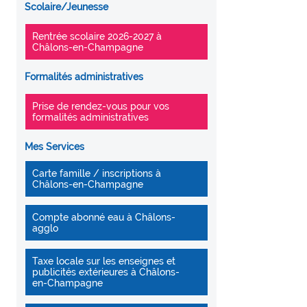
Scolaire/Jeunesse
Rentrée scolaire 2026-2027 à
Châlons-en-Champagne
Formalités administratives
Prise de rendez-vous pour vos
formalités administratives
Mes Services
Carte famille / inscriptions à
Châlons-en-Champagne
Compte abonné eau à Châlons-
agglo
Taxe locale sur les enseignes et
publicités extérieures à Châlons-
en-Champagne