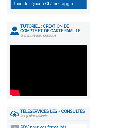
Taxe de séjour à Châlons-agglo
TUTORIEL : CRÉATION DE
COMPTE ET DE CARTE FAMILLE
la minute info pratique
TÉLÉSERVICES LES + CONSULTÉS
les 5 plus utilisés
RDV pour vos formalités