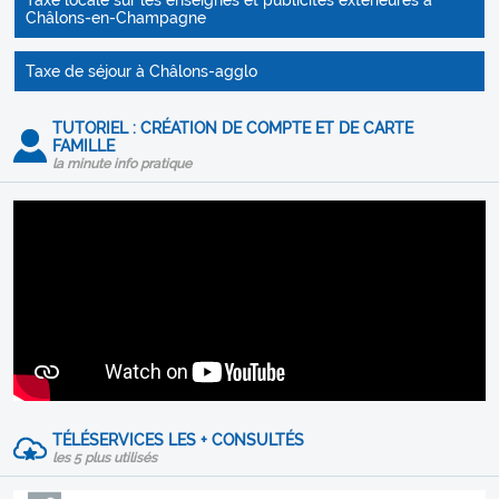
Taxe locale sur les enseignes et publicités extérieures à
Châlons-en-Champagne
Taxe de séjour à Châlons-agglo
TUTORIEL : CRÉATION DE COMPTE ET DE CARTE
FAMILLE
la minute info pratique
TÉLÉSERVICES LES + CONSULTÉS
les 5 plus utilisés