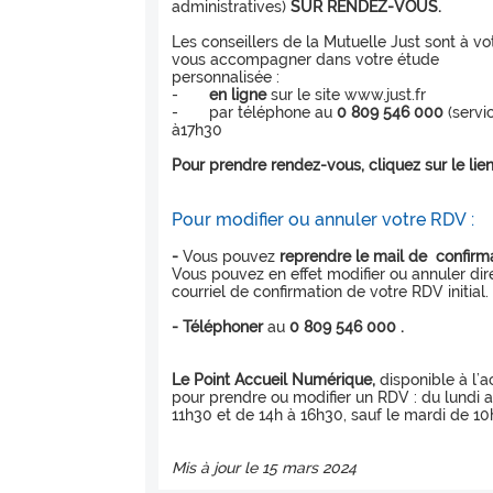
administratives)
SUR RENDEZ-VOUS.
Les conseillers de la Mutuelle Just sont à v
vous accompagner dans votre étude
personnalisée :
-
en ligne
sur le site www.just.fr
- par téléphone au
0 809 546 000
(servi
à17h30
Pour prendre rendez-vous, cliquez sur le lien
Pour modifier ou annuler votre RDV :
-
Vous pouvez
reprendre le mail de confirma
Vous pouvez en effet modifier ou annuler d
courriel de confirmation de votre RDV initial.
- Téléphoner
au
0 809 546 000 .
Le Point Accueil Numérique,
disponible à l’a
pour prendre ou modifier un RDV : du lundi 
11h30 et de 14h à 16h30, sauf le mardi de 10h
Mis à jour le 15 mars 2024