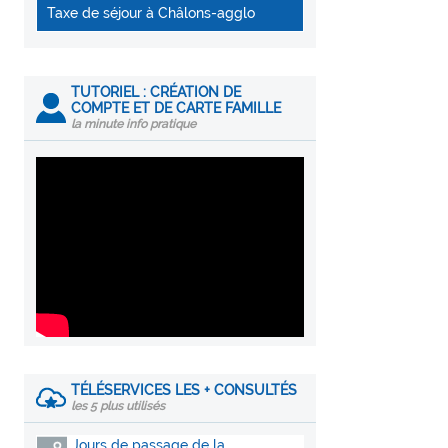
Taxe de séjour à Châlons-agglo
TUTORIEL : CRÉATION DE
COMPTE ET DE CARTE FAMILLE
la minute info pratique
TÉLÉSERVICES LES + CONSULTÉS
les 5 plus utilisés
Jours de passage de la