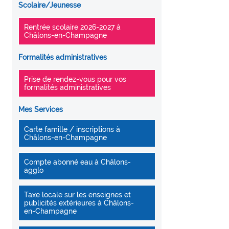
Scolaire/Jeunesse
Rentrée scolaire 2026-2027 à
Châlons-en-Champagne
Formalités administratives
Prise de rendez-vous pour vos
formalités administratives
Mes Services
Carte famille / inscriptions à
Châlons-en-Champagne
Compte abonné eau à Châlons-
agglo
Taxe locale sur les enseignes et
publicités extérieures à Châlons-
en-Champagne