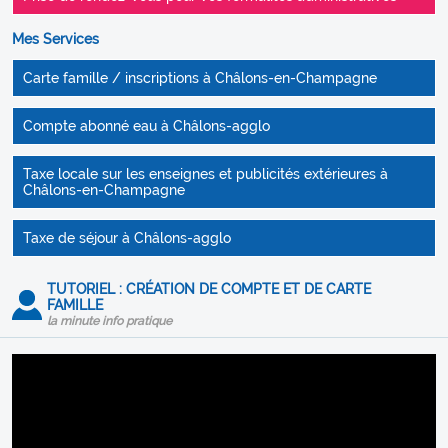
Mes Services
Carte famille / inscriptions à Châlons-en-Champagne
Compte abonné eau à Châlons-agglo
Taxe locale sur les enseignes et publicités extérieures à
Châlons-en-Champagne
Taxe de séjour à Châlons-agglo
TUTORIEL : CRÉATION DE COMPTE ET DE CARTE
FAMILLE
la minute info pratique