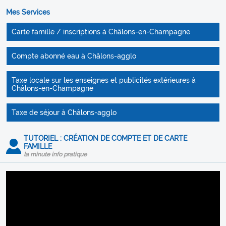
Mes Services
Carte famille / inscriptions à Châlons-en-Champagne
Compte abonné eau à Châlons-agglo
Taxe locale sur les enseignes et publicités extérieures à
Châlons-en-Champagne
Taxe de séjour à Châlons-agglo
TUTORIEL : CRÉATION DE COMPTE ET DE CARTE
FAMILLE
la minute info pratique