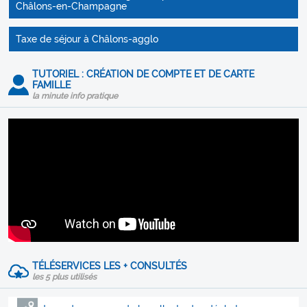
Châlons-en-Champagne
Taxe de séjour à Châlons-agglo
TUTORIEL : CRÉATION DE COMPTE ET DE CARTE
FAMILLE
la minute info pratique
TÉLÉSERVICES LES + CONSULTÉS
les 5 plus utilisés