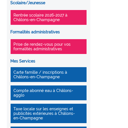
Scolaire/Jeunesse
Rentrée scolaire 2026-2027 à
Châlons-en-Champagne
Formalités administratives
Prise de rendez-vous pour vos
formalités administratives
Mes Services
Carte famille / inscriptions à
Châlons-en-Champagne
Compte abonné eau à Châlons-
agglo
Taxe locale sur les enseignes et
publicités extérieures à Châlons-
en-Champagne