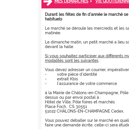
>
MES DÉMARCHES
VIE QUOTIDIENN
Durant les fêtes de fin d'année le marché se 
habituels
Le marché se déroule les mercredis et les s
matinée.
Le dimanche matin, un petit marché a lieu sou
devant la halle.
Si vous souhaitez participer aux différents ma
modalités sont les suivantes
:
Vous devez adresser un courrier, impérati
- votre pièce d’identité
- extrait Kbis
- l’assurance de votre commerce
à la Mairie de Châlons-en-Champagne, Pôle « 
dessus ou par envoi postal à :
Hôtel de Ville, Pôle foires et marchés
Place Foch, CS 30551
51022 CHÂLONS-EN-CHAMPAGNE Cedex.
Vous pouvez déballer sur le marché en qual
faire une demande écrite, celle-ci sera étud