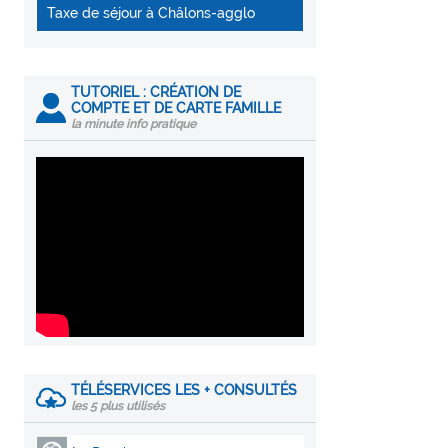
Taxe de séjour à Châlons-agglo
TUTORIEL : CRÉATION DE
COMPTE ET DE CARTE FAMILLE
la minute info pratique
TÉLÉSERVICES LES + CONSULTÉS
les 5 plus utilisés