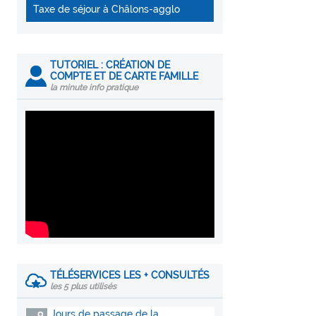
Taxe de séjour à Châlons-agglo
TUTORIEL : CRÉATION DE
COMPTE ET DE CARTE FAMILLE
la minute info pratique
TÉLÉSERVICES LES + CONSULTÉS
les 5 plus utilisés
Jours de passage de la