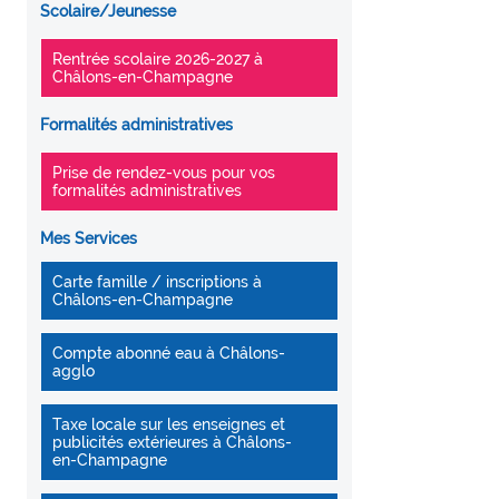
Scolaire/Jeunesse
Rentrée scolaire 2026-2027 à
Châlons-en-Champagne
Formalités administratives
Prise de rendez-vous pour vos
formalités administratives
Mes Services
Carte famille / inscriptions à
Châlons-en-Champagne
Compte abonné eau à Châlons-
agglo
Taxe locale sur les enseignes et
publicités extérieures à Châlons-
en-Champagne