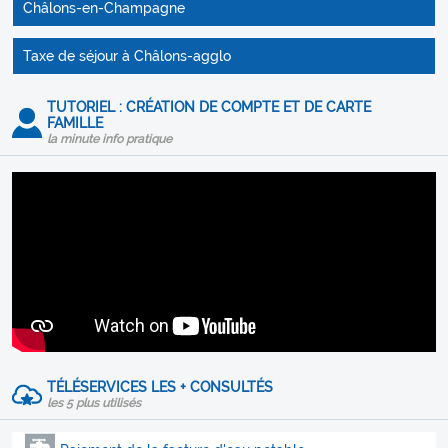
Châlons-en-Champagne
Taxe de séjour à Châlons-agglo
TUTORIEL : CRÉATION DE COMPTE ET DE CARTE
FAMILLE
la minute info pratique
TÉLÉSERVICES LES + CONSULTÉS
les 5 plus utilisés