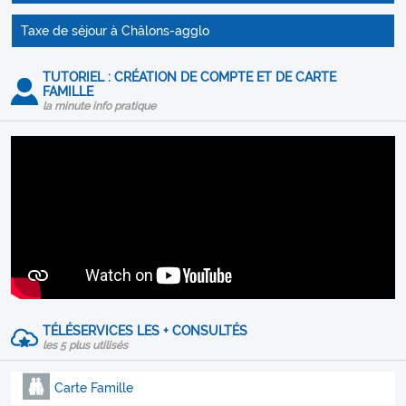
Taxe de séjour à Châlons-agglo
TUTORIEL : CRÉATION DE COMPTE ET DE CARTE
FAMILLE
la minute info pratique
TÉLÉSERVICES LES + CONSULTÉS
les 5 plus utilisés
Carte Famille