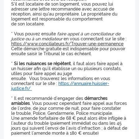
S'il est locataire de son logement, vous pouvez lui
adresser une lettre recommandée avec accusé de
réception, ainsi qu'au propriétaire. Le propriétaire du
logement est responsable du comportement
de son locataire.
* Vous pouvez ensuite
faire appel à un conciliateur de
justice ou à un médiateur
en vous connectant sur le site :
https://www.conciliateurs.fr/Trouver-une-permanence
Cette démarche gratuite est indispensable pour pouvoir
ensuite saisir le Tribunal le cas échéant.
*
Si les nuisances se répètent
, il faut alors faire appel à
un huissier afin qu’il établisse un ou plusieurs constats,
utiles pour faire appel au juge
ensuite. Vous trouverez les informations en vous
connectant sur le site :
https://annuaire.huissier-
justice.fr/
* Il est recommandé d’engager des
démarches
amiables
. Vous pouvez cependant faire appel aux forces
de l’ordre, de jour comme de nuit, pour faire constater
le trouble, Police, Gendarmerie, Police municipale.
Une amende forfaitaire de 68 € peut alors être infligée à
l’auteur du trouble (paiement immédiat ou dans les 45
jours qui suivent l’envoi de l’avis d’infraction ; à défaut de
paiement l’amende monte à 180 € ensuite)