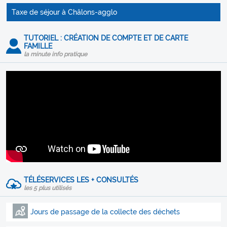
Taxe de séjour à Châlons-agglo
TUTORIEL : CRÉATION DE COMPTE ET DE CARTE
FAMILLE
la minute info pratique
TÉLÉSERVICES LES + CONSULTÉS
les 5 plus utilisés
Jours de passage de la collecte des déchets