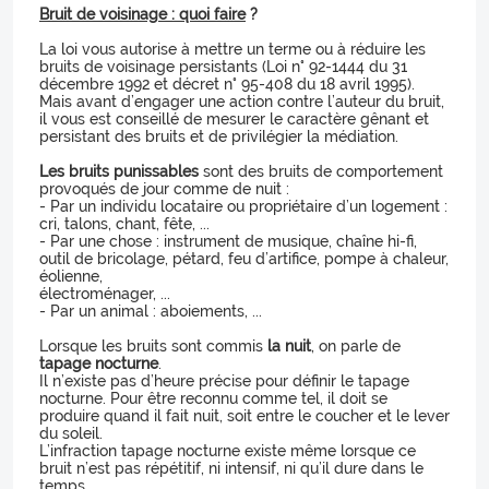
Bruit de voisinage : quoi faire
?
La loi vous autorise à mettre un terme ou à réduire les
bruits de voisinage persistants (Loi n° 92-1444 du 31
décembre 1992 et décret n° 95-408 du 18 avril 1995).
Mais avant d’engager une action contre l’auteur du bruit,
il vous est conseillé de mesurer le caractère gênant et
persistant des bruits et de privilégier la médiation.
Les bruits punissables
sont des bruits de comportement
provoqués de jour comme de nuit :
- Par un individu locataire ou propriétaire d’un logement :
cri, talons, chant, fête, ...
- Par une chose : instrument de musique, chaîne hi-fi,
outil de bricolage, pétard, feu d’artifice, pompe à chaleur,
éolienne,
électroménager, ...
- Par un animal : aboiements, ...
Lorsque les bruits sont commis
la nuit
, on parle de
tapage nocturne
.
Il n’existe pas d’heure précise pour définir le tapage
nocturne. Pour être reconnu comme tel, il doit se
produire quand il fait nuit, soit entre le coucher et le lever
du soleil.
L’infraction tapage nocturne existe même lorsque ce
bruit n’est pas répétitif, ni intensif, ni qu’il dure dans le
temps.