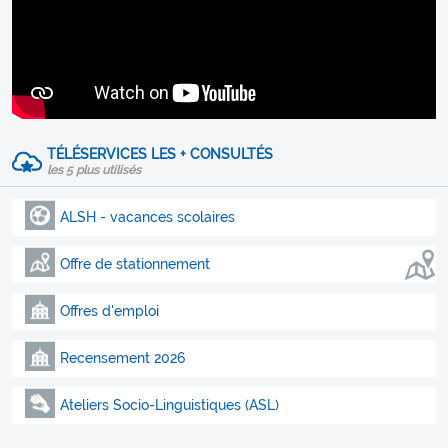
TÉLÉSERVICES LES + CONSULTÉS
les 5 plus utilisés
ALSH - vacances scolaires
Offre de stationnement
Offres d'emploi
Recensement 2026
Ateliers Socio-Linguistiques (ASL)