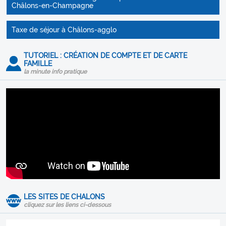
Châlons-en-Champagne
Taxe de séjour à Châlons-agglo
TUTORIEL : CRÉATION DE COMPTE ET DE CARTE
FAMILLE
la minute info pratique
LES SITES DE CHALONS
cliquez sur les liens ci-dessous