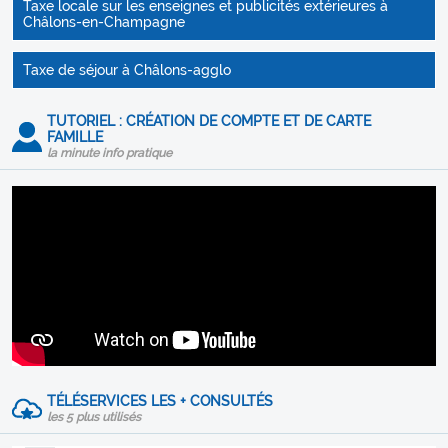
Taxe locale sur les enseignes et publicités extérieures à
Châlons-en-Champagne
Taxe de séjour à Châlons-agglo
TUTORIEL : CRÉATION DE COMPTE ET DE CARTE
FAMILLE
la minute info pratique
TÉLÉSERVICES LES + CONSULTÉS
les 5 plus utilisés