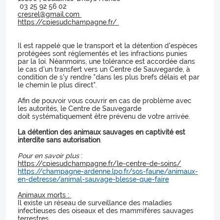
03 25 92 56 02
cresrel@gmail.com
https://cpiesudchampagne.fr/
Il est rappelé que le transport et la détention d'espèces
protégées sont réglementés et les infractions punies
par la loi. Néanmoins, une tolérance est accordée dans
le cas d'un transfert vers un Centre de Sauvegarde, à
condition de s'y rendre "dans les plus brefs délais et par
le chemin le plus direct".
Afin de pouvoir vous couvrir en cas de problème avec
les autorités, le Centre de Sauvegarde
doit systématiquement être prévenu de votre arrivée.
La détention des animaux sauvages en captivité est
interdite sans autorisation
.
Pour en savoir plus
:
https://cpiesudchampagne.fr/le-centre-de-soins/
https://champagne-ardenne.lpo.fr/sos-faune/animaux-
en-detresse/animal-sauvage-blesse-que-faire
Animaux morts :
Il existe un réseau de surveillance des maladies
infectieuses des oiseaux et des mammifères sauvages
terrestres.