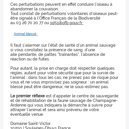
Ces perturbations peuvent en effet conduire l’oiseau à
abandonner la couvaison.
Tout constat de perturbations volontaires d’oiseaux peut-
être signalé à l’Office Français de la Biodiversité
au 03 26 70 20 77 ou
sd51@ofb.gouv.fr
Animal blessé :
Il faut s’alarmer sur l'état de santé d’un animal sauvage
si vous constatez la présence de sang, d’une
aile pendante, de pattes "traînantes", l’absence de
réaction ou de fuites.
Pour autant, la prise en charge doit respecter quelques
règles, autant pour votre sécurité que pour la survie de
l'animal : dans tous les cas, ne prenez pas de risque pour
vous et ne vous improvisez pas soigneur : un animal
blessé peut être dangereux, ne le sous-estimez pas.
Le premier réflexe
est d’appeler le centre de sauvegarde
et de réhabilitation de la faune sauvage de Champagne-
Ardenne qui vous indiquera la démarche à suivre pour
attraper l’animal et sera ainsi prévenu de votre
éventuelle venue.
Domaine Saint-Victor
10200 | Soulaines-Dhuys France