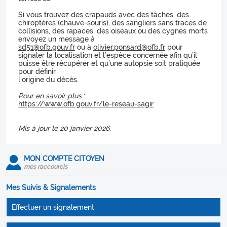
Si vous trouvez des crapauds avec des tâches, des
chiroptères (chauve-souris), des sangliers sans traces de
collisions, des rapaces, des oiseaux ou des cygnes morts
envoyez un message à
sd51@ofb.gouv.fr
ou à
olivier.ponsard@ofb.fr
pour
signaler la localisation et l’espèce concernée afin qu’il
puisse être récupérer et qu’une autopsie soit pratiquée
pour définir
l’origine du décès.
Pour en savoir plus
:
https://www.ofb.gouv.fr/le-reseau-sagir
Mis à jour le 20 janvier 2026.
MON COMPTE CITOYEN
mes raccourcis
Mes Suivis & Signalements
Effectuer un signalement