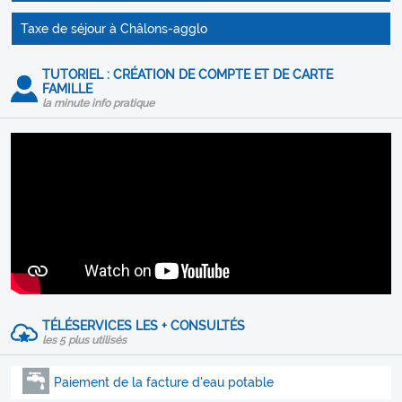
Taxe de séjour à Châlons-agglo
TUTORIEL : CRÉATION DE COMPTE ET DE CARTE
FAMILLE
la minute info pratique
TÉLÉSERVICES LES + CONSULTÉS
les 5 plus utilisés
Paiement de la facture d'eau potable