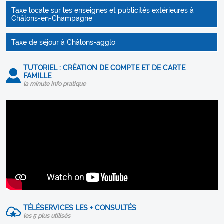
Taxe locale sur les enseignes et publicités extérieures à
Châlons-en-Champagne
Taxe de séjour à Châlons-agglo
TUTORIEL : CRÉATION DE COMPTE ET DE CARTE
FAMILLE
la minute info pratique
TÉLÉSERVICES LES + CONSULTÉS
les 5 plus utilisés