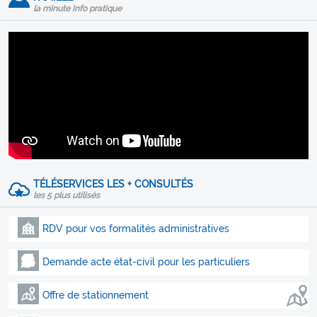
la minute info pratique
TÉLÉSERVICES LES + CONSULTÉS
les 5 plus utilisés
RDV pour vos formalités administratives
Demande acte état-civil pour les particuliers
Offre de stationnement