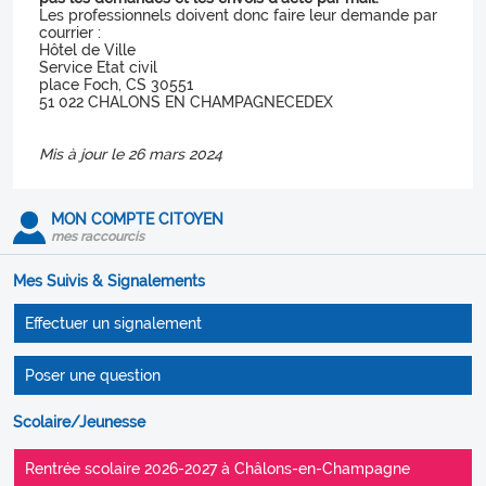
Les professionnels doivent donc faire leur demande par
courrier :
Hôtel de Ville
Service Etat civil
place Foch, CS 30551
51 022 CHALONS EN CHAMPAGNECEDEX
Mis à jour le 26 mars 2024
MON COMPTE CITOYEN
mes raccourcis
Mes Suivis & Signalements
Effectuer un signalement
Poser une question
Scolaire/Jeunesse
Rentrée scolaire 2026-2027 à Châlons-en-Champagne