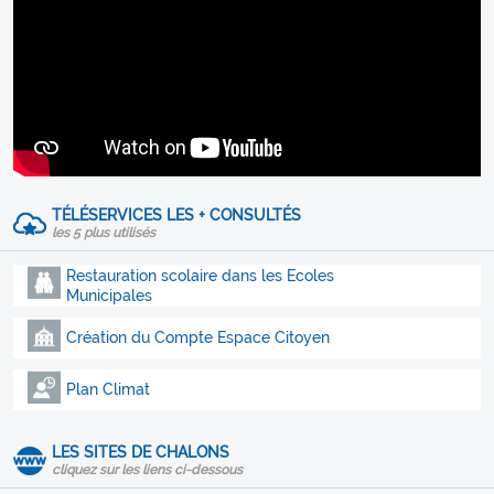
TÉLÉSERVICES LES + CONSULTÉS
les 5 plus utilisés
Restauration scolaire dans les Ecoles
Municipales
Création du Compte Espace Citoyen
Plan Climat
LES SITES DE CHALONS
cliquez sur les liens ci-dessous